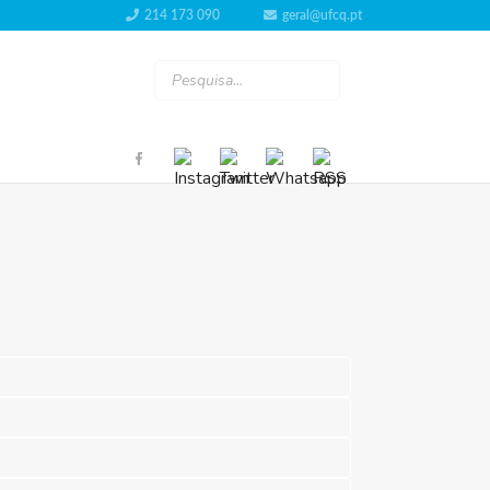
214 173 090
geral@ufcq.pt