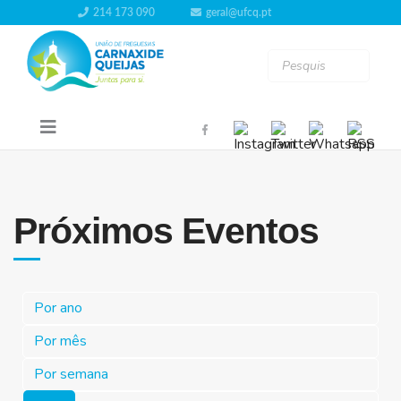
214 173 090
geral@ufcq.pt
Próximos Eventos
Por ano
Por mês
Por semana