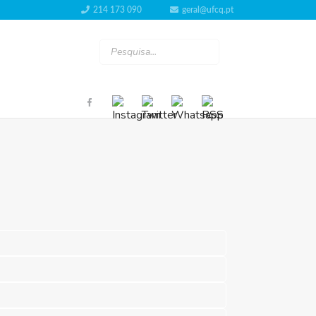
214 173 090
geral@ufcq.pt