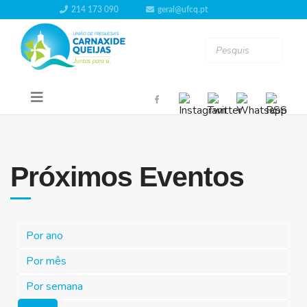
214 173 090
geral@ufcq.pt
Próximos Eventos
Por ano
Por mês
Por semana