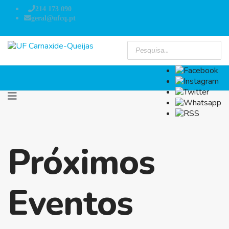
214 173 090
geral@ufcq.pt
Próximos
Eventos