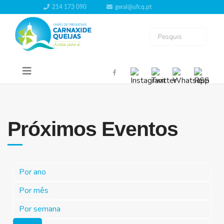
214 173 090
geral@ufcq.pt
Próximos Eventos
Por ano
Por mês
Por semana