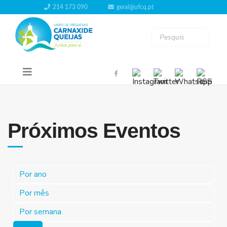
214 173 090
geral@ufcq.pt
Próximos Eventos
Por ano
Por mês
Por semana