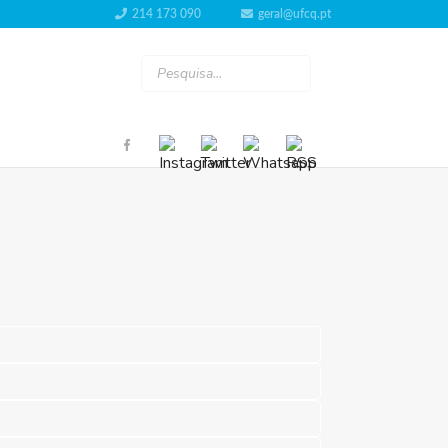
214 173 090
geral@ufcq.pt