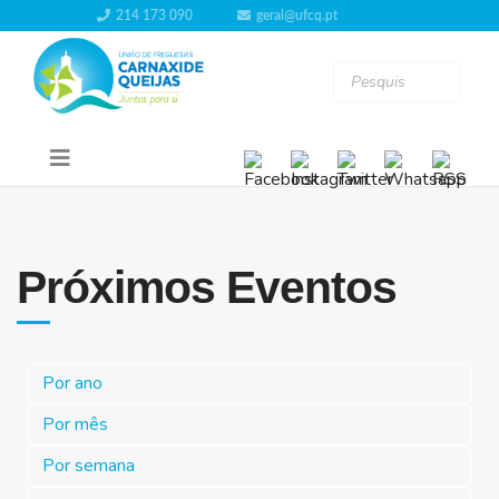
214 173 090
geral@ufcq.pt
Próximos Eventos
Por ano
Por mês
Por semana