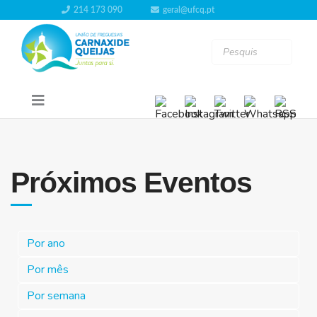
214 173 090
geral@ufcq.pt
Próximos Eventos
Por ano
Por mês
Por semana