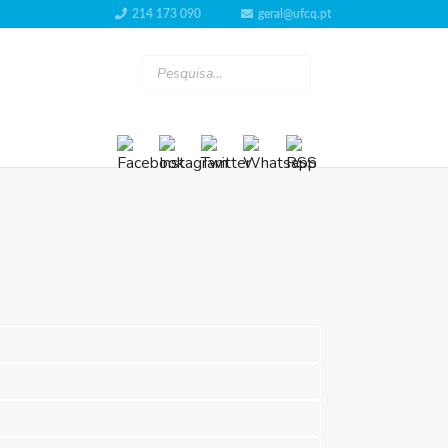
214 173 090
geral@ufcq.pt