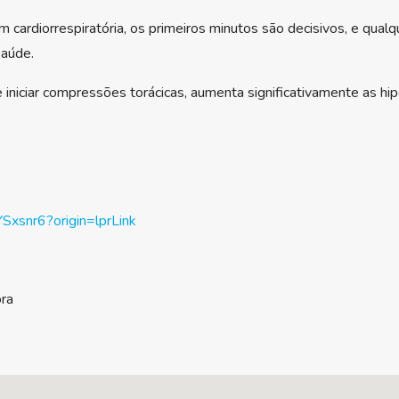
ardiorrespiratória, os primeiros minutos são decisivos, e qual
saúde.
iniciar compressões torácicas, aumenta significativamente as hi
YSxsnr6?origin=lprLink
ora