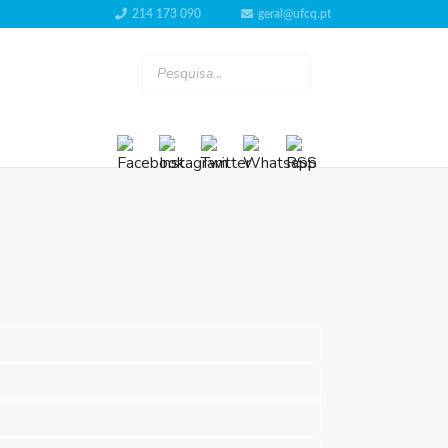
214 173 090
geral@ufcq.pt