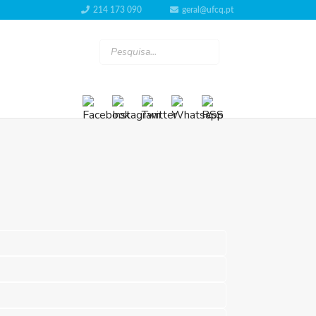
214 173 090
geral@ufcq.pt