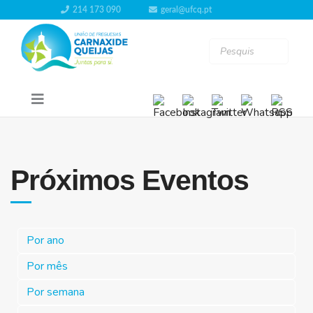
214 173 090
geral@ufcq.pt
Próximos Eventos
Por ano
Por mês
Por semana