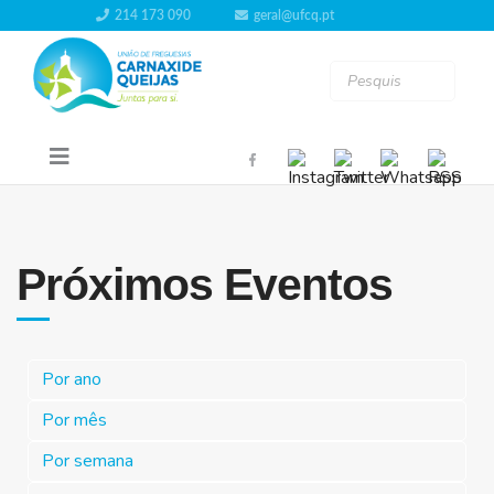
214 173 090
geral@ufcq.pt
Próximos Eventos
Por ano
Por mês
Por semana