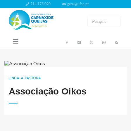
214 173 090
geral@ufcq.pt
LINDA-A-PASTORA
Associação Oikos