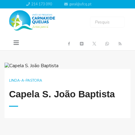
214 173 090
geral@ufcq.pt
LINDA-A-PASTORA
Capela S. João Baptista