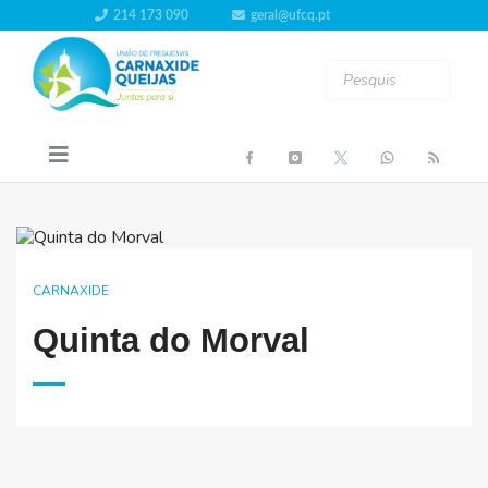
214 173 090
geral@ufcq.pt
CARNAXIDE
Quinta do Morval