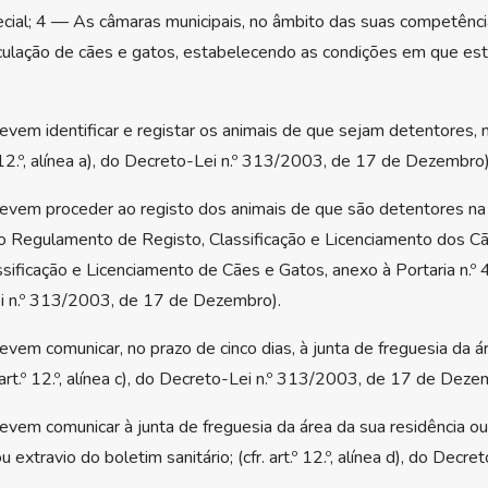
cial; 4 — As câmaras municipais, no âmbito das suas competência
rculação de cães e gatos, estabelecendo as condições em que es
vem identificar e registar os animais de que sejam detentores, 
rt.º 12.º, alínea a), do Decreto-Lei n.º 313/2003, de 17 de Dezembro)
evem proceder ao registo dos animais de que são detentores na j
 Regulamento de Registo, Classificação e Licenciamento dos Cães 
ificação e Licenciamento de Cães e Gatos, anexo à Portaria n.º 4
-Lei n.º 313/2003, de 17 de Dezembro).
vem comunicar, no prazo de cinco dias, à junta de freguesia da á
 art.º 12.º, alínea c), do Decreto-Lei n.º 313/2003, de 17 de Deze
vem comunicar à junta de freguesia da área da sua residência ou
extravio do boletim sanitário; (cfr. art.º 12.º, alínea d), do Dec