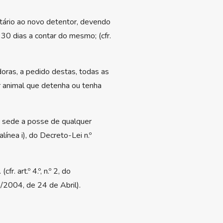
tário ao novo detentor, devendo
 30 dias a contar do mesmo; (cfr.
oras, a pedido destas, todas as
er animal que detenha ou tenha
u sede a posse de qualquer
alínea i), do Decreto-Lei n.º
. art.º 4.º, n.º 2, do
/2004, de 24 de Abril).