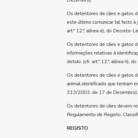
Dezembro).
Os detentores de cães e gatos de
este último comunicar tal facto à
art.º 12.º, alínea e), do Decreto
Os detentores de cães e gatos de
informações relativas à identifi
detido; (cfr. art.º 12.º, alínea h
Os detentores de cães e gatos de
animal identificado que tenham enco
313/2003, de 17 de Dezembro).
Os detentores de cães devem renova
Regulamento de Registo, Classifi
REGISTO