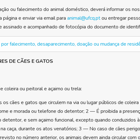
ção ou falecimento do animal doméstico, deverá informar os nos
 página e enviar via email para
animal@ufcq.pt
ou entregar pesso
assinado e acompanhado de fotocópia do documento de identific
o por falecimento, desaparecimento, doação ou mudança de resid
ES DE CÃES E GATOS
e coleira ou peitoral e açaimo ou trela:
 os cães e gatos que circulem na via ou lugar públicos de coleira 
nome e morada ou telefone do detentor; 2 — É proibida a presença
etentor, e sem açaimo funcional, excepto quando conduzidos à t
s na caça, durante os atos venatórios; 3 — No caso de cães peri
revisto no número anterior, os animais devem ainda circular com