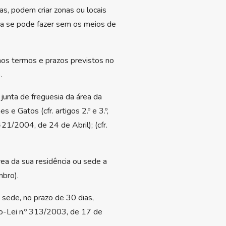
s, podem criar zonas ou locais
ta se pode fazer sem os meios de
nos termos e prazos previstos no
.
unta de freguesia da área da
e Gatos (cfr. artigos 2.º e 3.º,
21/2004, de 24 de Abril); (cfr.
rea da sua residência ou sede a
mbro).
 sede, no prazo de 30 dias,
reto-Lei n.º 313/2003, de 17 de