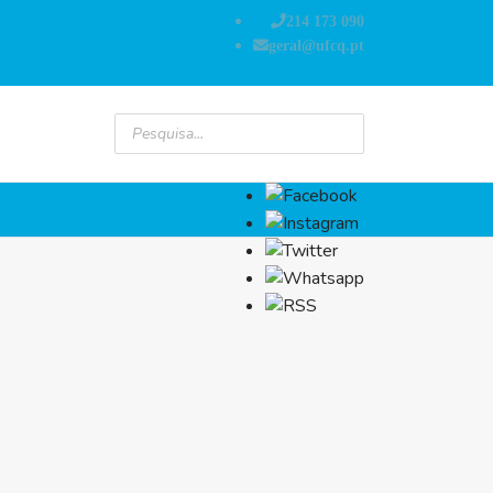
214 173 090
geral@ufcq.pt