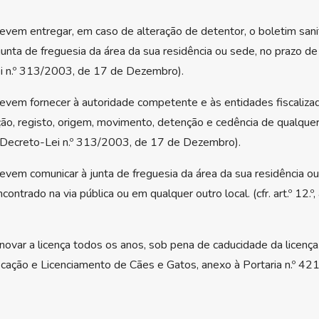
vem entregar, em caso de alteração de detentor, o boletim sani
 junta de freguesia da área da sua residência ou sede, no prazo de
-Lei n.º 313/2003, de 17 de Dezembro).
vem fornecer à autoridade competente e às entidades fiscalizad
cação, registo, origem, movimento, detenção e cedência de qualqu
), do Decreto-Lei n.º 313/2003, de 17 de Dezembro).
vem comunicar à junta de freguesia da área da sua residência o
ntrado na via pública ou em qualquer outro local. (cfr. art.º 12.º, 
r a licença todos os anos, sob pena de caducidade da licença. (cfr
cação e Licenciamento de Cães e Gatos, anexo à Portaria n.º 421