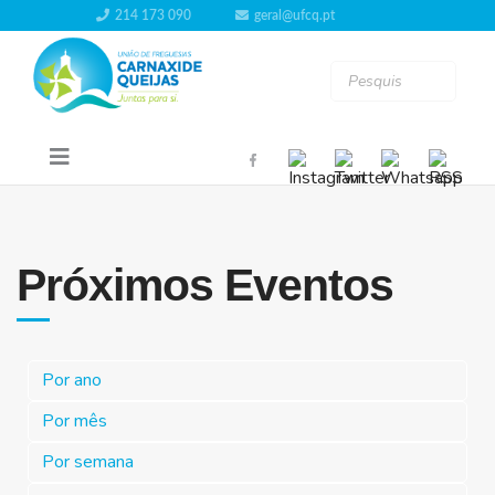
214 173 090
geral@ufcq.pt
Próximos Eventos
Por ano
Por mês
Por semana