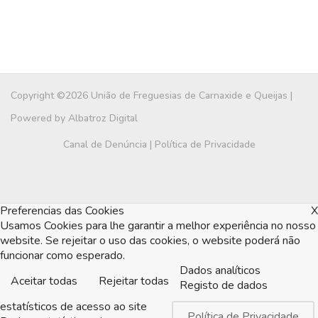
Copyright ©2026 União de Freguesias de Carnaxide e Queijas |
Powered by
Albatroz Digital
Canal de Denúncia
|
Política de Privacidade
Preferencias das Cookies
X
Usamos Cookies para lhe garantir a melhor experiência no nosso
website. Se rejeitar o uso das cookies, o website poderá não
funcionar como esperado.
Dados analíticos
Aceitar todas
Rejeitar todas
Registo de dados
estatísticos de acesso ao site
Política de Privacidade