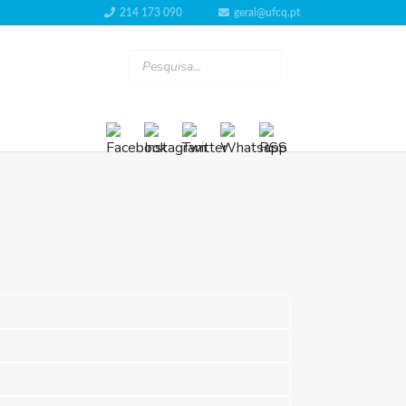
214 173 090
geral@ufcq.pt