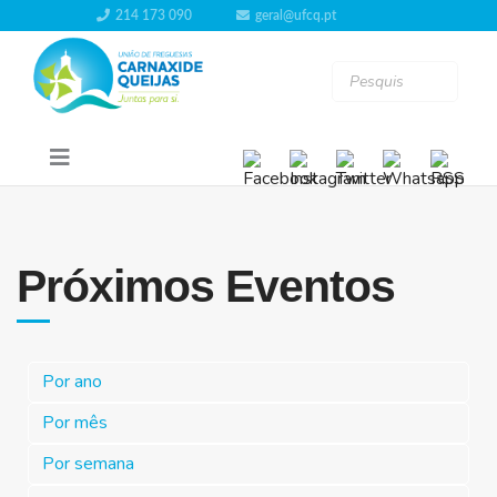
214 173 090
geral@ufcq.pt
Próximos Eventos
Por ano
Por mês
Por semana