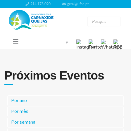
214 173 090
geral@ufcq.pt
Próximos Eventos
Por ano
Por mês
Por semana